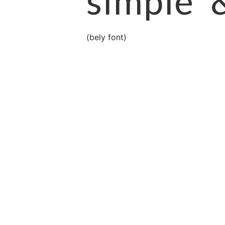
simple 
(bely font)